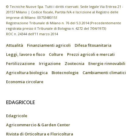
© Tecniche Nuove Spa. Tutti i diritti riservati. Sede legale Via Eritrea 21 -
20157 Milano | Codice fiscale, Partita IVA e Iscrizione al Registro delle
imprese di Milano: 00753480151
Registrazione Tribunale di Milano n. 76 del 5.3.2014 (Precedentemente
registrata presso il Tribunale di Bologna n. 4272 del 7/04/1973)
ROC n. 24344 dell’11 marzo 2014
Attualità
Finanziamenti agricoli
Difesa fitosanitaria
Leggi, lavoro e fisco
Colture
Prezzi agricoli e mercati
Fertilizzazione
Irrigazione
Zootecnia
Energie rinnovabili
Agricoltura biologica
Biotecnologie
Cambiamenti climatici
Economia circolare
EDAGRICOLE
Edagricole
Agricommercio & Garden Center
Rivista di Orticoltura e Floricoltura