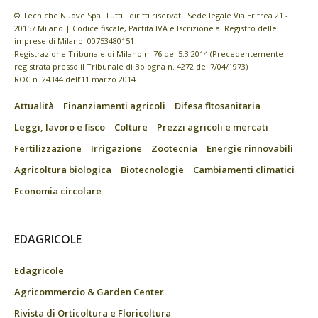
© Tecniche Nuove Spa. Tutti i diritti riservati. Sede legale Via Eritrea 21 -
20157 Milano | Codice fiscale, Partita IVA e Iscrizione al Registro delle
imprese di Milano: 00753480151
Registrazione Tribunale di Milano n. 76 del 5.3.2014 (Precedentemente
registrata presso il Tribunale di Bologna n. 4272 del 7/04/1973)
ROC n. 24344 dell’11 marzo 2014
Attualità
Finanziamenti agricoli
Difesa fitosanitaria
Leggi, lavoro e fisco
Colture
Prezzi agricoli e mercati
Fertilizzazione
Irrigazione
Zootecnia
Energie rinnovabili
Agricoltura biologica
Biotecnologie
Cambiamenti climatici
Economia circolare
EDAGRICOLE
Edagricole
Agricommercio & Garden Center
Rivista di Orticoltura e Floricoltura