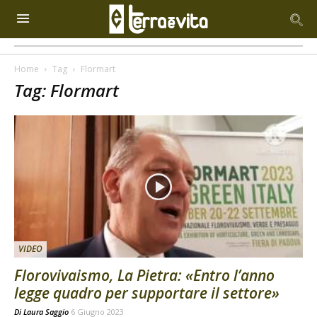
Home
Tag
Flormart
Tag: Flormart
VIDEO
Florovivaismo, La Pietra: «Entro l’anno
legge quadro per supportare il settore»
Di
Laura Saggio
6 Giugno 2023