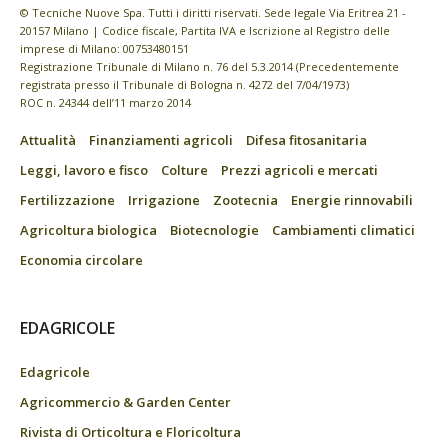
© Tecniche Nuove Spa. Tutti i diritti riservati. Sede legale Via Eritrea 21 -
20157 Milano | Codice fiscale, Partita IVA e Iscrizione al Registro delle
imprese di Milano: 00753480151
Registrazione Tribunale di Milano n. 76 del 5.3.2014 (Precedentemente
registrata presso il Tribunale di Bologna n. 4272 del 7/04/1973)
ROC n. 24344 dell’11 marzo 2014
Attualità
Finanziamenti agricoli
Difesa fitosanitaria
Leggi, lavoro e fisco
Colture
Prezzi agricoli e mercati
Fertilizzazione
Irrigazione
Zootecnia
Energie rinnovabili
Agricoltura biologica
Biotecnologie
Cambiamenti climatici
Economia circolare
EDAGRICOLE
Edagricole
Agricommercio & Garden Center
Rivista di Orticoltura e Floricoltura