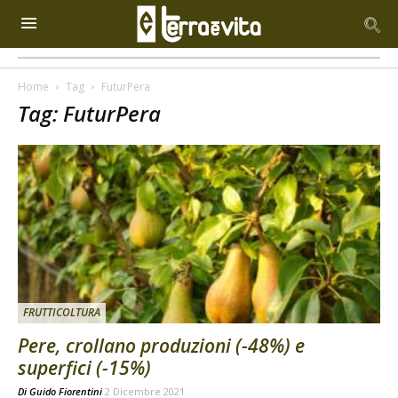
Home
Tag
FuturPera
Tag: FuturPera
FRUTTICOLTURA
Pere, crollano produzioni (-48%) e
superfici (-15%)
Di
Guido Fiorentini
2 Dicembre 2021