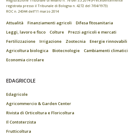
Registrazione Tribunale di Milano n. 76 del 5.3.2014 (Precedentemente
registrata presso il Tribunale di Bologna n. 4272 del 7/04/1973)
ROC n. 24344 dell’11 marzo 2014
Attualità
Finanziamenti agricoli
Difesa fitosanitaria
Leggi, lavoro e fisco
Colture
Prezzi agricoli e mercati
Fertilizzazione
Irrigazione
Zootecnia
Energie rinnovabili
Agricoltura biologica
Biotecnologie
Cambiamenti climatici
Economia circolare
EDAGRICOLE
Edagricole
Agricommercio & Garden Center
Rivista di Orticoltura e Floricoltura
Il Contoterzista
Frutticoltura