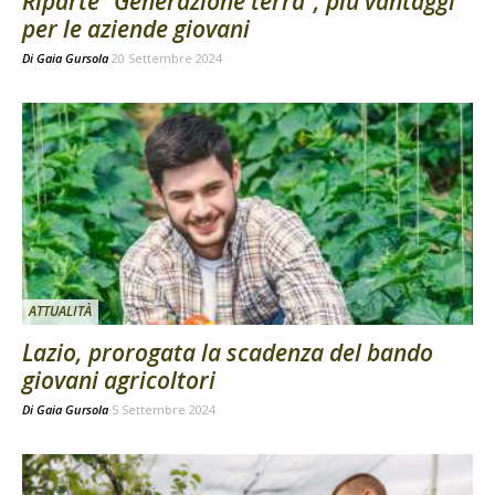
Riparte “Generazione terra”, più vantaggi
per le aziende giovani
Di
Gaia Gursola
20 Settembre 2024
ATTUALITÀ
Lazio, prorogata la scadenza del bando
giovani agricoltori
Di
Gaia Gursola
5 Settembre 2024