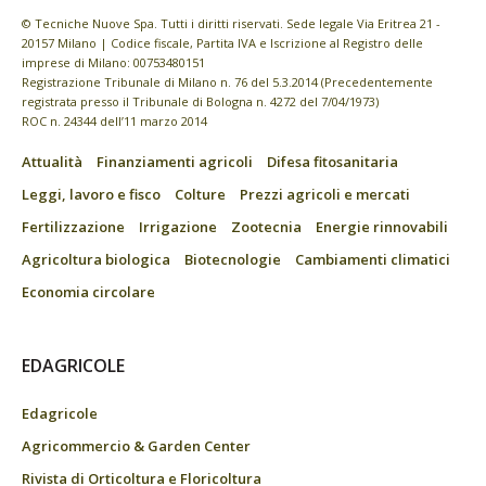
© Tecniche Nuove Spa. Tutti i diritti riservati. Sede legale Via Eritrea 21 -
20157 Milano | Codice fiscale, Partita IVA e Iscrizione al Registro delle
imprese di Milano: 00753480151
Registrazione Tribunale di Milano n. 76 del 5.3.2014 (Precedentemente
registrata presso il Tribunale di Bologna n. 4272 del 7/04/1973)
ROC n. 24344 dell’11 marzo 2014
Attualità
Finanziamenti agricoli
Difesa fitosanitaria
Leggi, lavoro e fisco
Colture
Prezzi agricoli e mercati
Fertilizzazione
Irrigazione
Zootecnia
Energie rinnovabili
Agricoltura biologica
Biotecnologie
Cambiamenti climatici
Economia circolare
EDAGRICOLE
Edagricole
Agricommercio & Garden Center
Rivista di Orticoltura e Floricoltura