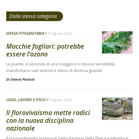
Dalla stessa categoria
DIFESA FITOSANITARIA
10 Agosto 2026
Macchie fogliari: potrebbe
essere l’ozono
Le piante, a seconda di una maggiore o minore sensibilità,
manifestano vari sintomi e danni di diversa gravità
Di
Silverio Pachioli
LEGGI, LAVORO E FISCO
9 Agosto 2026
Il florovivaismo mette radici
con la nuova disciplina
nazionale
Il provvedimento riconosce l’articolazione della filiera e introduce