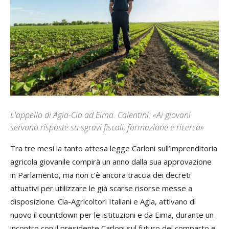
L'appello di Agia-Cia ad Eima. Calentini: «Ai giovani
servono risposte su sgravi fiscali, formazione e ricerca»
Tra tre mesi la tanto attesa legge Carloni sull’imprenditoria
agricola giovanile compirà un anno dalla sua approvazione
in Parlamento, ma non c’è ancora traccia dei decreti
attuativi per utilizzare le già scarse risorse messe a
disposizione. Cia-Agricoltori Italiani e Agia, attivano di
nuovo il countdown per le istituzioni e da Eima, durante un
incontro con il presidente Carloni
sul futuro del comparto e