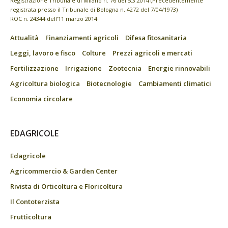
Registrazione Tribunale di Milano n. 76 del 5.3.2014 (Precedentemente
registrata presso il Tribunale di Bologna n. 4272 del 7/04/1973)
ROC n. 24344 dell’11 marzo 2014
Attualità
Finanziamenti agricoli
Difesa fitosanitaria
Leggi, lavoro e fisco
Colture
Prezzi agricoli e mercati
Fertilizzazione
Irrigazione
Zootecnia
Energie rinnovabili
Agricoltura biologica
Biotecnologie
Cambiamenti climatici
Economia circolare
EDAGRICOLE
Edagricole
Agricommercio & Garden Center
Rivista di Orticoltura e Floricoltura
Il Contoterzista
Frutticoltura