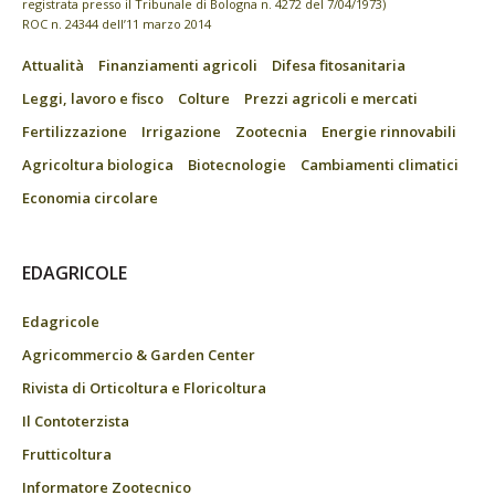
registrata presso il Tribunale di Bologna n. 4272 del 7/04/1973)
ROC n. 24344 dell’11 marzo 2014
Attualità
Finanziamenti agricoli
Difesa fitosanitaria
Leggi, lavoro e fisco
Colture
Prezzi agricoli e mercati
Fertilizzazione
Irrigazione
Zootecnia
Energie rinnovabili
Agricoltura biologica
Biotecnologie
Cambiamenti climatici
Economia circolare
EDAGRICOLE
Edagricole
Agricommercio & Garden Center
Rivista di Orticoltura e Floricoltura
Il Contoterzista
Frutticoltura
Informatore Zootecnico