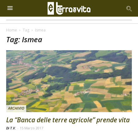
Home
Tag
Ismea
Tag: Ismea
ARCHIVIO
La “Banca delle terre agricole” prende vita
Di T.V.
-
15 Marzo 2017