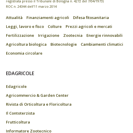
registrata presso il Tribunale di Bologna n. 4272 del 7/04/1973)
ROC n. 24344 dell’11 marzo 2014
Attualità
Finanziamenti agricoli
Difesa fitosanitaria
Leggi, lavoro e fisco
Colture
Prezzi agricoli e mercati
Fertilizzazione
Irrigazione
Zootecnia
Energie rinnovabili
Agricoltura biologica
Biotecnologie
Cambiamenti climatici
Economia circolare
EDAGRICOLE
Edagricole
Agricommercio & Garden Center
Rivista di Orticoltura e Floricoltura
Il Contoterzista
Frutticoltura
Informatore Zootecnico