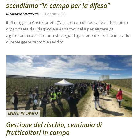
scendiamo “In campo per la difesa”
Di Simone Martarello
-
21 Aprile 2022
Il 13 maggio a Castellaneta (Ta), giornata dimostrativa e formativa
organizzata da Edagricole e Asnacodi Italia per aiutare gli
agricoltori a costruire una strategia di gestione del rischio in grado
di proteggere raccolti e reddito
EVENTI IN CAMPO
Gestione del rischio, centinaia di
frutticoltori in campo