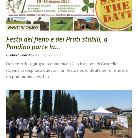
EVENTI IN CAMPO
Festa del fieno e dei Prati stabili, a
Pandino parte la...
Di
Marco Pederzoli
9 Giugno 2022
Da venerdì 10 giugno a domenica 12, la frazione di Gradella
(Cremona) ospiterà questa manifestazione, ideata per difendere
un patrimonio a rischio