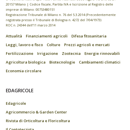
20157 Milano | Codice fiscale, Partita IVA e Iscrizione al Registro delle
imprese di Milano: 00753480151
Registrazione Tribunale di Milano n. 76 del 5.3.2014 (Precedentemente
registrata presso il Tribunale di Bologna n. 4272 del 7/04/1973)
ROC n. 24344 dell’11 marzo 2014
Attualità
Finanziamenti agricoli
Difesa fitosanitaria
Leggi, lavoro e fisco
Colture
Prezzi agricoli e mercati
Fertilizzazione
Irrigazione
Zootecnia
Energie rinnovabili
Agricoltura biologica
Biotecnologie
Cambiamenti climatici
Economia circolare
EDAGRICOLE
Edagricole
Agricommercio & Garden Center
Rivista di Orticoltura e Floricoltura
Il Contoterzista