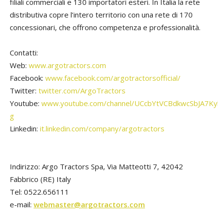
filiali commerciali e 130 importatori esteri. In Italia la rete
distributiva copre l’intero territorio con una rete di 170
concessionari, che offrono competenza e professionalità.
Contatti:
Web:
www.argotractors.com
Facebook:
www.facebook.com/argotractorsofficial/
Twitter:
twitter.com/ArgoTractors
Youtube:
www.youtube.com/channel/UCcbYtVCBdkwcSbJA7Ky
g
Linkedin:
it.linkedin.com/company/argotractors
Indirizzo: Argo Tractors Spa, Via Matteotti 7, 42042
Fabbrico (RE) Italy
Tel: 0522.656111
e-mail:
webmaster@argotractors.com