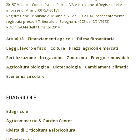
20157 Milano | Codice fiscale, Partita IVA e Iscrizione al Registro delle
imprese di Milano: 00753480151
Registrazione Tribunale di Milano n. 76 del 5.3.2014 (Precedentemente
registrata presso il Tribunale di Bologna n. 4272 del 7/04/1973)
ROC n. 24344 dell’11 marzo 2014
Attualità
Finanziamenti agricoli
Difesa fitosanitaria
Leggi, lavoro e fisco
Colture
Prezzi agricoli e mercati
Fertilizzazione
Irrigazione
Zootecnia
Energie rinnovabili
Agricoltura biologica
Biotecnologie
Cambiamenti climatici
Economia circolare
EDAGRICOLE
Edagricole
Agricommercio & Garden Center
Rivista di Orticoltura e Floricoltura
Il Contoterzista