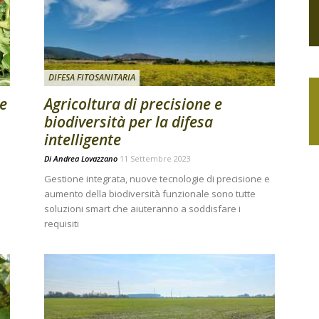
DIFESA FITOSANITARIA
le
Agricoltura di precisione e
biodiversità per la difesa
intelligente
Di
Andrea Lovazzano
11 Settembre 2023
Gestione integrata, nuove tecnologie di precisione e
aumento della biodiversità funzionale sono tutte
soluzioni smart che aiuteranno a soddisfare i
requisiti