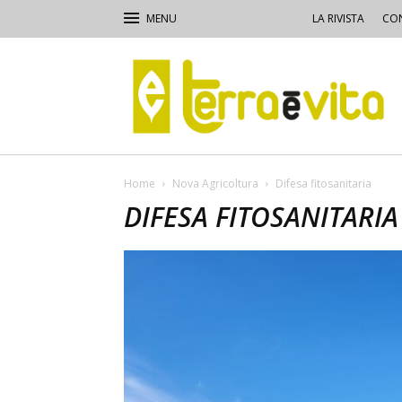
LA RIVISTA
CON
Terra
e
Vita
Home
Nova Agricoltura
Difesa fitosanitaria
DIFESA FITOSANITARIA