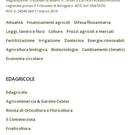
Registrazione Tribunale di Milano n. 76 del 5.3.2014 (Precedentemente
registrata presso il Tribunale di Bologna n. 4272 del 7/04/1973)
ROC n. 24344 dell’11 marzo 2014
Attualità
Finanziamenti agricoli
Difesa fitosanitaria
Leggi, lavoro e fisco
Colture
Prezzi agricoli e mercati
Fertilizzazione
Irrigazione
Zootecnia
Energie rinnovabili
Agricoltura biologica
Biotecnologie
Cambiamenti climatici
Economia circolare
EDAGRICOLE
Edagricole
Agricommercio & Garden Center
Rivista di Orticoltura e Floricoltura
Il Contoterzista
Frutticoltura