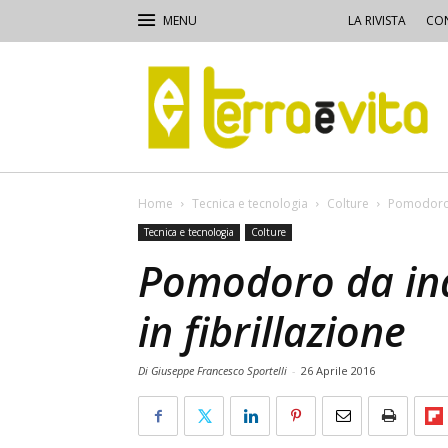
LA RIVISTA
CON
Terra
e
Vita
Home
Tecnica e tecnologia
Colture
Pomodoro d
Tecnica e tecnologia
Colture
Pomodoro da ind
in fibrillazione
Di Giuseppe Francesco Sportelli
-
26 Aprile 2016