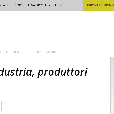
TATTI
CORSI
EDAGRICOLE
LIBRI
ABBONATI / RINN
a industria, produttori in fibrillazione
ustria, produttori