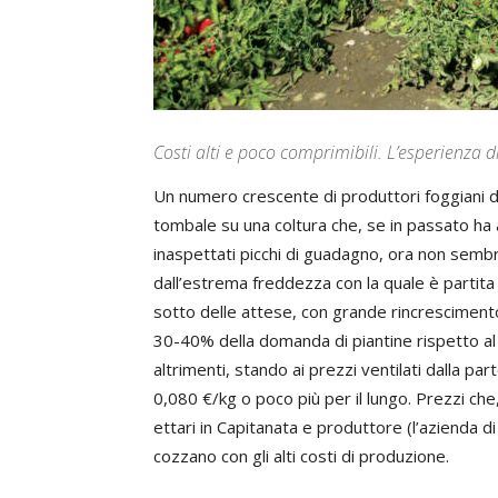
Costi alti e poco comprimibili. L’esperienza d
Un numero crescente di produttori foggiani 
tombale su una coltura che, se in passato ha 
inaspettati picchi di guadagno, ora non sembr
dall’estrema freddezza con la quale è partita l
sotto delle attese, con grande rincrescimento d
30-40% della domanda di piantine rispetto a
altrimenti, stando ai prezzi ventilati dalla pa
0,080 €/kg o poco più per il lungo. Prezzi che
ettari in Capitanata e produttore (l’azienda d
cozzano con gli alti costi di produzione.