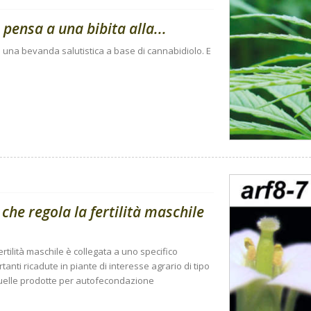
pensa a una bibita alla...
o una bevanda salutistica a base di cannabidiolo. E
he regola la fertilità maschile
rtilità maschile è collegata a uno specifico
nti ricadute in piante di interesse agrario di tipo
quelle prodotte per autofecondazione