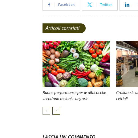
Facebook
Twitter
Articoli correlati
Buone performance per le albicocche,
Crollano le 
scendono meloni e angurie
cetrioli
LASCIA UN COMMENTO