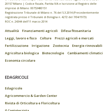
20157 Milano | Codice fiscale, Partita IVA e Iscrizione al Registro delle
imprese di Milano: 00753480151
Registrazione Tribunale di Milano n. 76 del 5.3.2014 (Precedentemente
registrata presso il Tribunale di Bologna n. 4272 del 7/04/1973)
ROC n. 24344 dell’11 marzo 2014
Attualità
Finanziamenti agricoli
Difesa fitosanitaria
Leggi, lavoro e fisco
Colture
Prezzi agricoli e mercati
Fertilizzazione
Irrigazione
Zootecnia
Energie rinnovabili
Agricoltura biologica
Biotecnologie
Cambiamenti climatici
Economia circolare
EDAGRICOLE
Edagricole
Agricommercio & Garden Center
Rivista di Orticoltura e Floricoltura
Il Contoterzista