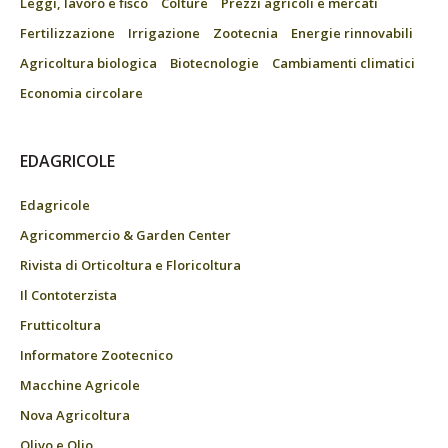
Leggi, lavoro e fisco
Colture
Prezzi agricoli e mercati
Fertilizzazione
Irrigazione
Zootecnia
Energie rinnovabili
Agricoltura biologica
Biotecnologie
Cambiamenti climatici
Economia circolare
EDAGRICOLE
Edagricole
Agricommercio & Garden Center
Rivista di Orticoltura e Floricoltura
Il Contoterzista
Frutticoltura
Informatore Zootecnico
Macchine Agricole
Nova Agricoltura
Olivo e Olio