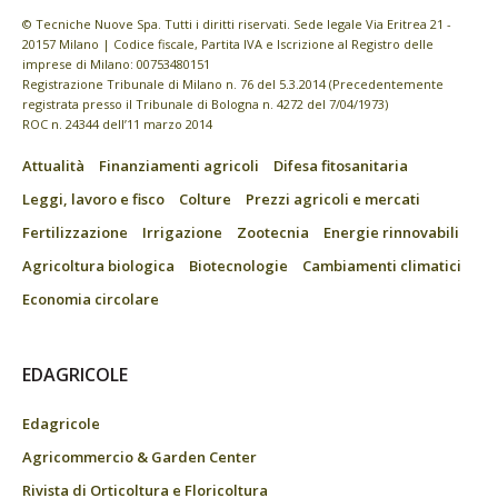
© Tecniche Nuove Spa. Tutti i diritti riservati. Sede legale Via Eritrea 21 -
20157 Milano | Codice fiscale, Partita IVA e Iscrizione al Registro delle
imprese di Milano: 00753480151
Registrazione Tribunale di Milano n. 76 del 5.3.2014 (Precedentemente
registrata presso il Tribunale di Bologna n. 4272 del 7/04/1973)
ROC n. 24344 dell’11 marzo 2014
Attualità
Finanziamenti agricoli
Difesa fitosanitaria
Leggi, lavoro e fisco
Colture
Prezzi agricoli e mercati
Fertilizzazione
Irrigazione
Zootecnia
Energie rinnovabili
Agricoltura biologica
Biotecnologie
Cambiamenti climatici
Economia circolare
EDAGRICOLE
Edagricole
Agricommercio & Garden Center
Rivista di Orticoltura e Floricoltura