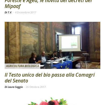
Foreste e Agea, le novità dei decreti del
Mipaaf
Di T.V.
-
4 Dicembre 2017
AGRICOLTURA BIOLOGICA
Il Testo unico del bio passa alla Comagri
del Senato
Di Laura Saggio
-
26 Ottobre 2017