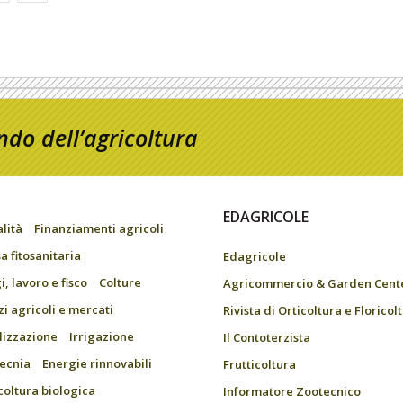
do dell’agricoltura
EDAGRICOLE
alità
Finanziamenti agricoli
a fitosanitaria
Edagricole
, lavoro e fisco
Colture
Agricommercio & Garden Cent
zi agricoli e mercati
Rivista di Orticoltura e Floricol
ilizzazione
Irrigazione
Il Contoterzista
ecnia
Energie rinnovabili
Frutticoltura
coltura biologica
Informatore Zootecnico