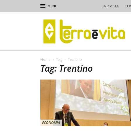
LA RIVISTA
CON
Terra
e
Vita
Home
Tag
Trentino
Tag: Trentino
ECONOMIA