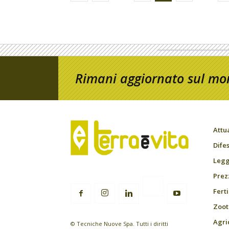
Rimani aggiornato sul mon
Attu
Difes
Leggi
Prez
Fert
Zoot
Agri
© Tecniche Nuove Spa. Tutti i diritti