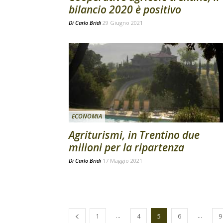
bilancio 2020 è positivo
Di
Carlo Bridi
29 Giugno 2021
ECONOMIA
Agriturismi, in Trentino due
milioni per la ripartenza
Di
Carlo Bridi
17 Maggio 2021
...
...
1
4
5
6
9