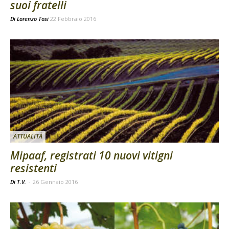
suoi fratelli
Di
Lorenzo Tosi
22 Febbraio 2016
ATTUALITÀ
Mipaaf, registrati 10 nuovi vitigni
resistenti
Di T.V.
-
26 Gennaio 2016