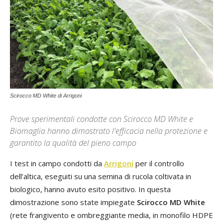
Scirocco MD White di Arrigoni
Prove sperimentali condotte con Scirocco MD White e
Biomaglia hanno dimostrato l'efficacia nella protezione e
garantito la qualità del pieno campo
I test in campo condotti da
Arrigoni
per il controllo
dell’altica, eseguiti su una semina di rucola coltivata in
biologico, hanno avuto esito positivo. In questa
dimostrazione sono state impiegate
Scirocco MD White
(rete frangivento e ombreggiante media, in monofilo HDPE