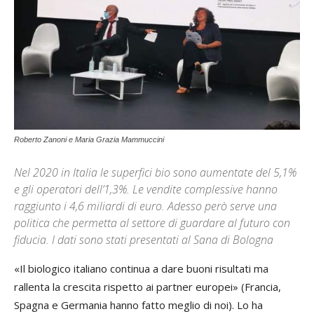
Roberto Zanoni e Maria Grazia Mammuccini
Nel 2020 in Italia le superfici bio sono aumentate del 5,1%
e gli operatori dell’1,3%. Le vendite complessive hanno
raggiunto i 4,6 miliardi di euro. Adesso però serve una
politica che permetta al settore di guardare al futuro con
fiducia. I dati sono stati presentati al Sana di Bologna
«Il biologico italiano continua a dare buoni risultati ma
rallenta la crescita rispetto ai partner europei» (Francia,
Spagna e Germania hanno fatto meglio di noi). Lo ha