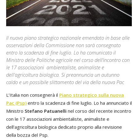
Il nuovo piano strategico nazionale emendato in base alle
osservazioni della Commissione non sarà consegnato
entro la scadenza di fine luglio. Lo ha comunicato il
Ministro delle Politiche agricole nel corso dell’incontro con
le 17 associazioni ambientaliste, animaliste e
dell'agricoltura biologica. Si preannuncia un autunno
caldo e un possibile slittamento del via della nuova Pac
L’Italia non consegnerà il
Piano strategico sulla nuova
Pac (Psp)
entro la scadenza di fine luglio. Lo ha annunciato il
Ministro
Stefano Patuanelli
nel corso del recente incontro
con le 17 associazioni ambientaliste, animaliste e
dell'agricoltura biologica dedicato proprio alla revisione
della bozza del Psp.