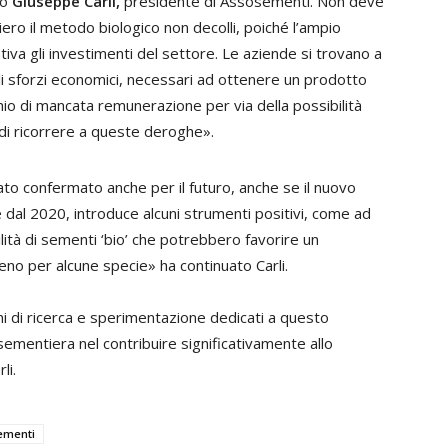
to
Giuseppe Carli,
presidente di Assosementi. Non deve
ro il metodo biologico non decolli, poiché l’ampio
iva gli investimenti del settore. Le aziende si trovano a
gli sforzi economici, necessari ad ottenere un prodotto
hio di mancata remunerazione per via della possibilità
di ricorrere a queste deroghe».
to confermato anche per il futuro, anche se il nuovo
dal 2020, introduce alcuni strumenti positivi, come ad
lità di sementi ‘bio’ che potrebbero favorire un
no per alcune specie» ha continuato Carli.
mi di ricerca e sperimentazione dedicati a questo
sementiera nel contribuire significativamente allo
li.
ementi