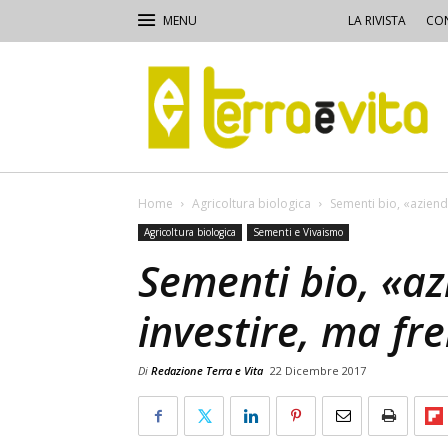
LA RIVISTA
CON
Terra
e
Vita
Home
Agricoltura biologica
Sementi bio, «aziend
Agricoltura biologica
Sementi e Vivaismo
Sementi bio, «az
investire, ma fr
Di
Redazione Terra e Vita
22 Dicembre 2017