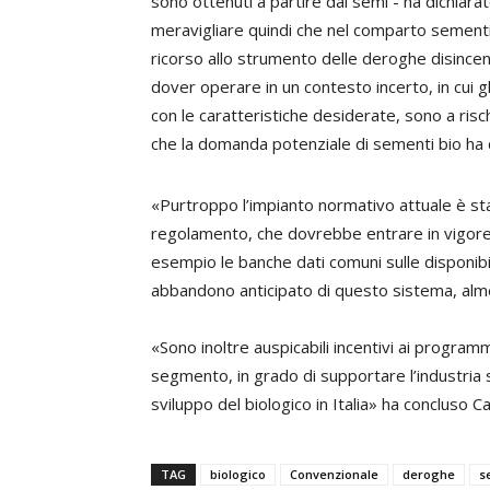
sono ottenuti a partire dai semi - ha dichiara
meravigliare quindi che nel comparto sementie
ricorso allo strumento delle deroghe disincent
dover operare in un contesto incerto, in cui 
con le caratteristiche desiderate, sono a risc
che la domanda potenziale di sementi bio ha 
«Purtroppo l’impianto normativo attuale è sta
regolamento, che dovrebbe entrare in vigore 
esempio le banche dati comuni sulle disponibi
abbandono anticipato di questo sistema, alme
«Sono inoltre auspicabili incentivi ai program
segmento, in grado di supportare l’industria 
sviluppo del biologico in Italia» ha concluso Car
TAG
biologico
Convenzionale
deroghe
s