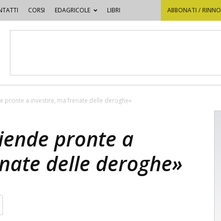
TATTI
CORSI
EDAGRICOLE
LIBRI
ABBONATI / RINN
e pronte a investire, ma frenate delle deroghe»
iende pronte a
enate delle deroghe»