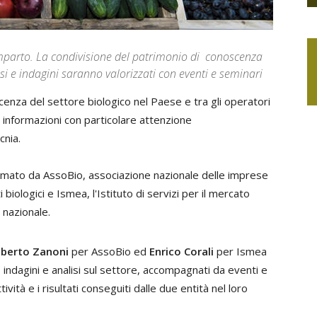
mparto. La condivisione del patrimonio di conoscenza
isi e indagini saranno valorizzati con eventi e seminari
nza del settore biologico nel Paese e tra gli operatori
e informazioni con particolare attenzione
cnia.
firmato da AssoBio, associazione nazionale delle imprese
biologici e Ismea, l'Istituto di servizi per il mercato
 nazionale.
berto Zanoni
per AssoBio ed
Enrico Corali
per Ismea
 indagini e analisi sul settore, accompagnati da eventi e
ività e i risultati conseguiti dalle due entità nel loro