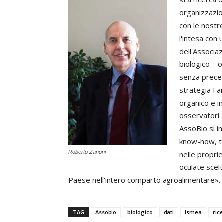
organizzazio
con le nostr
l'intesa con
dell'Associa
biologico – o
senza preced
strategia Fa
organico e in
osservatori a
AssoBio si i
know-how, ta
Roberto Zanoni
nelle proprie
oculate scel
Paese nell'intero comparto agroalimentare».
TAG
Assobio
biologico
dati
Ismea
ric