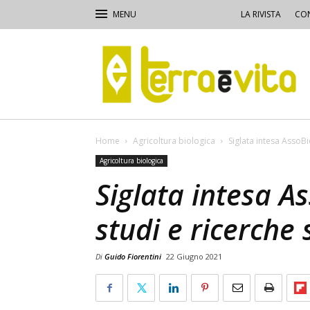
LA RIVISTA
CON
Terra
e
Vita
Home
Agricoltura biologica
Siglata intesa AssoBi
Agricoltura biologica
Siglata intesa A
studi e ricerche 
Di
Guido Fiorentini
22 Giugno 2021