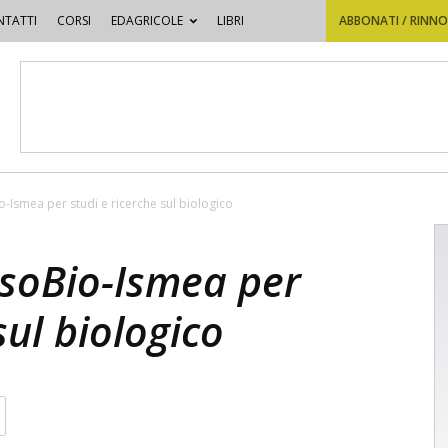
TATTI
CORSI
EDAGRICOLE
LIBRI
ABBONATI / RINN
o-Ismea per studi e ricerche sul biologico
ssoBio-Ismea per
sul biologico