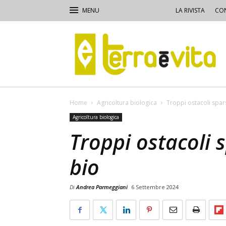
LA RIVISTA
CON
Terra
e
Vita
Home
Agricoltura biologica
Troppi ostacoli spars
Agricoltura biologica
Troppi ostacoli s
bio
Di
Andrea Parmeggiani
6 Settembre 2024