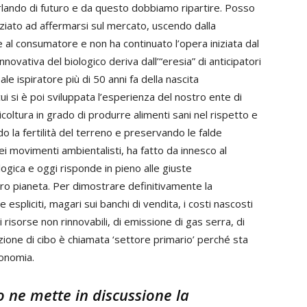
parlando di futuro e da questo dobbiamo ripartire. Posso
iziato ad affermarsi sul mercato, uscendo dalla
e al consumatore e non ha continuato l’opera iniziata dal
novativa del biologico deriva dall’“eresia” di anticipatori
e ispiratore più di 50 anni fa della nascita
cui si è poi sviluppata l’esperienza del nostro ente di
ricoltura in grado di produrre alimenti sani nel rispetto e
 la fertilità del terreno e preservando le falde
ei movimenti ambientalisti, ha fatto da innesco al
ogica e oggi risponde in pieno alle giuste
tro pianeta. Per dimostrare definitivamente la
espliciti, magari sui banchi di vendita, i costi nascosti
i risorse non rinnovabili, di emissione di gas serra, di
zione di cibo è chiamata ‘settore primario’ perché sta
conomia.
o ne mette in discussione la