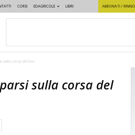
TATTI
CORSI
EDAGRICOLE
LIBRI
ABBONATI / RINN
i sulla corsa del bio
parsi sulla corsa del