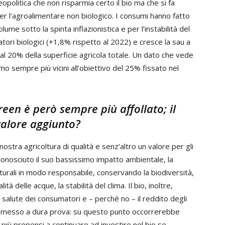
opolitica che non risparmia certo il bio ma che si fa
r l’agroalimentare non biologico. I consumi hanno fatto
ume sotto la spinta inflazionistica e per l’instabilità del
ori biologici (+1,8% rispetto al 2022) e cresce la sau a
i al 20% della superficie agricola totale. Un dato che vede
siamo sempre più vicini all’obiettivo del 25% fissato nel
een è però sempre più affollato; il
 valore aggiunto?
nostra agricoltura di qualità e senz’altro un valore per gli
riconosciuto il suo bassissimo impatto ambientale, la
aturali in modo responsabile, conservando la biodiversità,
lità delle acque, la stabilità del clima. Il bio, inoltre,
la salute dei consumatori e – perché no – il reddito degli
o è messo a dura prova: su questo punto occorrerebbe
ro più propensi a continuare ad investire nel bio se