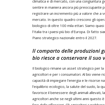
climatica e di mercato, con una congiuntura ge
sentire in maniera ancora più preoccupante pe
registrare un incremento più a valore che a vol
mercato. In questo quadro crescono gli operat
biologico di oltre 100 mila ettari. Siamo quas
l’Italia tra i paesi più bio d’Europa. Di fatto 
Piano strategico nazionale entro il 2027.
Il comparto delle produzioni gr
bio riesce a conservare il suo
Il biologico rimane un asset strategico per la 
agricoltori e per i consumatori. Al bio viene 
capacità di impiegare l’energia e le risorse n
l’equilibrio ecologico, la salute del suolo, la qua
favorisce il benessere degli animali allevati, 
agricoltori anche se negli ultimi anni quest
fare delle riflessioni. Gli agricoltori sarebbe