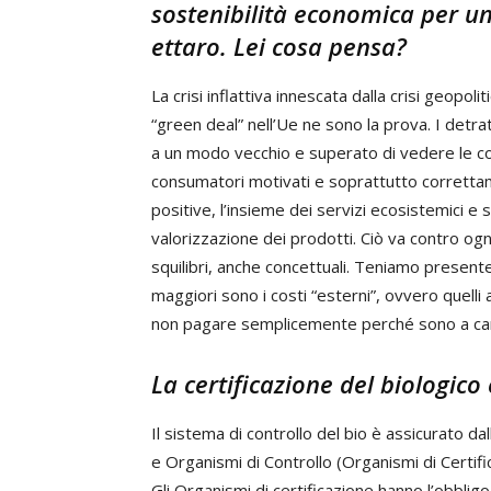
sostenibilità economica per u
ettaro. Lei cosa pensa?
La crisi inflattiva innescata dalla crisi geopoli
“green deal” nell’Ue ne sono la prova. I detra
a un modo vecchio e superato di vedere le co
consumatori motivati e soprattutto correttam
positive, l’insieme dei servizi ecosistemici e s
valorizzazione dei prodotti. Ciò va contro ogn
squilibri, anche concettuali. Teniamo presen
maggiori sono i costi “esterni”, ovvero quelli 
non pagare semplicemente perché sono a carico
La certificazione del biologico
Il sistema di controllo del bio è assicurato da
e Organismi di Controllo (Organismi di Certifica
Gli Organismi di certificazione hanno l’obbligo