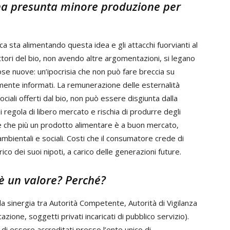
na presunta minore produzione per
tica sta alimentando questa idea e gli attacchi fuorvianti al
ttori del bio, non avendo altre argomentazioni, si legano
se nuove: un’ipocrisia che non può fare breccia su
ente informati. La remunerazione delle esternalità
ociali offerti dal bio, non può essere disgiunta dalla
i regola di libero mercato e rischia di produrre degli
te che più un prodotto alimentare è a buon mercato,
ambientali e sociali. Costi che il consumatore crede di
 dei suoi nipoti, a carico delle generazioni future.
 è un valore? Perché?
lla sinergia tra Autorità Competente, Autorità di Vigilanza
zione, soggetti privati incaricati di pubblico servizio).
 di essere accreditati presso l’ente unico di