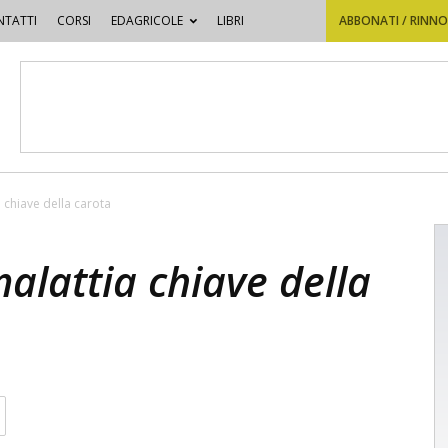
TATTI
CORSI
EDAGRICOLE
LIBRI
ABBONATI / RINN
a chiave della carota
malattia chiave della