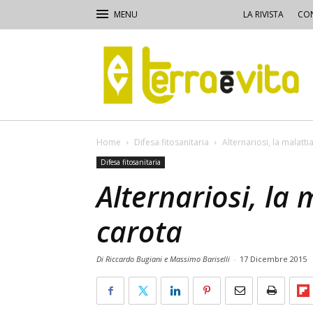
LA RIVISTA
CON
Terra
e
Vita
Home
Difesa fitosanitaria
Alternariosi, la malatti
Difesa fitosanitaria
Alternariosi, la 
carota
Di Riccardo Bugiani e Massimo Bariselli
-
17 Dicembre 2015