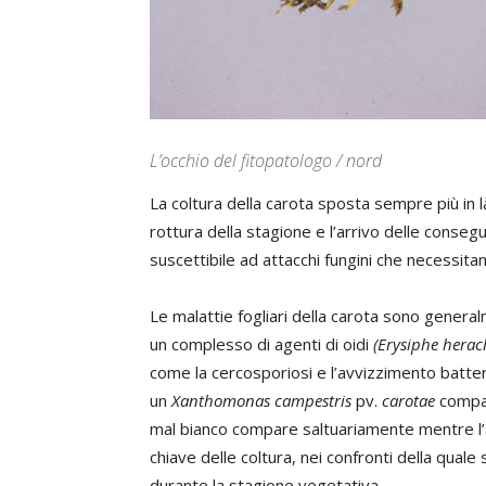
L’occhio del fitopatologo / nord
La coltura della carota sposta sempre più in l
rottura della stagione e l’arrivo delle conseg
suscettibile ad attacchi fungini che necessitan
Le malattie fogliari della carota sono genera
un complesso di agenti di oidi
(Erysiphe heracl
come la cercosporiosi e l’avvizzimento batte
un
Xanthomonas campestris
pv.
carotae
compai
mal bianco compare saltuariamente mentre l’
chiave delle coltura, nei confronti della qual
durante la stagione vegetativa.