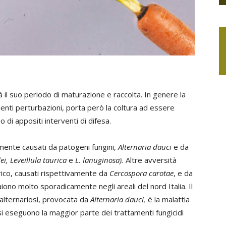
à il suo periodo di maturazione e raccolta. In genere la
uenti perturbazioni, porta però la coltura ad essere
o di appositi interventi di difesa.
lmente causati da patogeni fungini,
Alternaria dauci
e da
ei, Leveillula taurica
e
L. lanuginosa).
Altre avversità
rico, causati rispettivamente da
Cercospora carotae
, e da
ono molto sporadicamente negli areali del nord Italia. Il
alternariosi, provocata da
Alternaria dauci,
è la malattia
e si eseguono la maggior parte dei trattamenti fungicidi