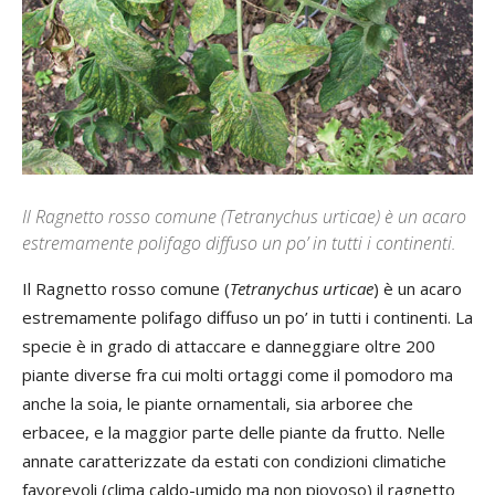
Il Ragnetto rosso comune (Tetranychus urticae) è un acaro
estremamente polifago diffuso un po’ in tutti i continenti.
Il Ragnetto rosso comune (
Tetranychus urticae
) è un acaro
estremamente polifago diffuso un po’ in tutti i continenti. La
specie è in grado di attaccare e danneggiare oltre 200
piante diverse fra cui molti ortaggi come il pomodoro ma
anche la soia, le piante ornamentali, sia arboree che
erbacee, e la maggior parte delle piante da frutto. Nelle
annate caratterizzate da estati con condizioni climatiche
favorevoli (clima caldo-umido ma non piovoso) il ragnetto