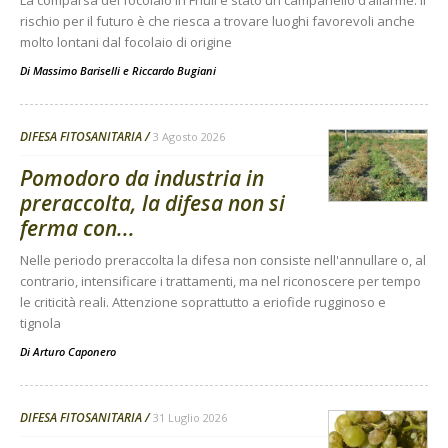
La comparsa del focolaio in Friuli è stato un campanello d’allarme. Il
rischio per il futuro è che riesca a trovare luoghi favorevoli anche
molto lontani dal focolaio di origine
Di
Massimo Bariselli e Riccardo Bugiani
DIFESA FITOSANITARIA
3 Agosto 2026
Pomodoro da industria in
preraccolta, la difesa non si
ferma con...
Nelle periodo preraccolta la difesa non consiste nell'annullare o, al
contrario, intensificare i trattamenti, ma nel riconoscere per tempo
le criticità reali. Attenzione soprattutto a eriofide rugginoso e
tignola
Di
Arturo Caponero
DIFESA FITOSANITARIA
31 Luglio 2026