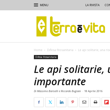
LA RIVISTA
CON
Terra
e
Vita
Home
Difesa fitosanitaria
Le api solitarie, una r
Difesa fitosanitaria
Le api solitarie,
importante
Di Massimo Bariselli e Riccardo Bugiani
-
18 Aprile 2016