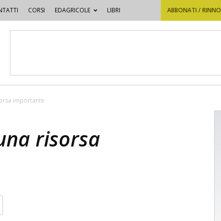
TATTI
CORSI
EDAGRICOLE
LIBRI
ABBONATI / RINN
isorsa importante
 una risorsa