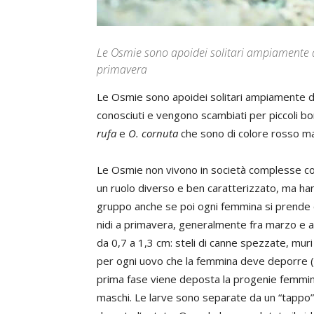
Le Osmie sono apoidei solitari ampiamente dif
primavera
Le Osmie sono apoidei solitari ampiamente d
conosciuti e vengono scambiati per piccoli bo
rufa
e
O. cornuta
che sono di colore rosso ma
Le Osmie non vivono in società complesse c
un ruolo diverso e ben caratterizzato, ma ha
gruppo anche se poi ogni femmina si prende c
nidi a primavera, generalmente fra marzo e apr
da 0,7 a 1,3 cm: steli di canne spezzate, muri
per ogni uovo che la femmina deve deporre (30
prima fase viene deposta la progenie femmini
maschi. Le larve sono separate da un “tappo” d