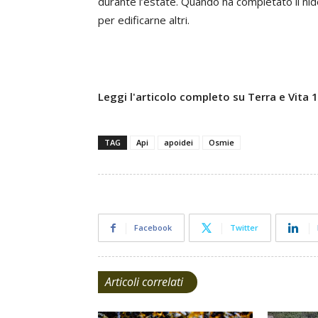
durante l’estate. Quando ha completato il nido
per edificarne altri.
Leggi l'articolo completo su Terra e Vita
TAG
Api
apoidei
Osmie
Facebook
Twitter
Articoli correlati