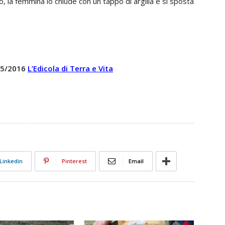
, la femmina lo chiude con un tappo di argilla e si sposta
 15/2016
L’Edicola di Terra e Vita
Linkedin
Pinterest
Email