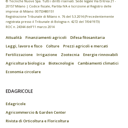
© Tecniche Nuove Spa. Tutti i diritti riservati. Sede legale Via Eritrea 21 -
20157 Milano | Codice fiscale, Partita IVA e Iscrizione al Registro delle
imprese di Milano: 00753480151
Registrazione Tribunale di Milano n. 76 del 5.3.2014 (Precedentemente
registrata presso il Tribunale di Bologna n. 4272 del 7/04/1973)
ROC n. 24344 dell’11 marzo 2014
Attualità
Finanziamenti agricoli
Difesa fitosanitaria
Leggi, lavoro e fisco
Colture
Prezzi agricoli e mercati
Fertilizzazione
Irrigazione
Zootecnia
Energie rinnovabili
Agricoltura biologica
Biotecnologie
Cambiamenti climatici
Economia circolare
EDAGRICOLE
Edagricole
Agricommercio & Garden Center
Rivista di Orticoltura e Floricoltura