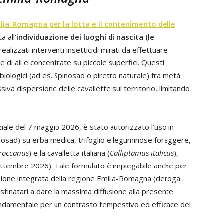
lia-Romagna per la lotta e il contenimento delle
a all’
individuazione dei luoghi di nascita (le
alizzati interventi insetticidi mirati da effettuare
e di ali e concentrate su piccole superfici. Questi
i biologici (ad es. Spinosad o piretro naturale) fra metà
siva dispersione delle cavallette sul territorio, limitando
ziale del 7 maggio 2026, è stato autorizzato l’uso in
sad) su erba medica, trifoglio e leguminose foraggere,
roccanus
) e la cavalletta italiana (
Calliptamus italicus
),
ettembre 2026). Tale formulato è impiegabile anche per
uzione integrata della regione Emilia-Romagna (deroga
stinatari a dare la massima diffusione alla presente
fondamentale per un contrasto tempestivo ed efficace del