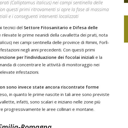
prati (Calliptamus italicus) nei campi sentinella delle
Con questi primi ritrovamenti si apre la fase di massima
iali e i conseguenti interventi localizzati
ai tecnici del
Settore Fitosanitario e Difesa delle
 rilevate le prime neanidi della cavalletta dei prati, nota
alicus
) nei campi sentinella delle province di Rimini, Forlì-
estazioni negli anni precedenti. Con questi primi
nzione per l’individuazione dei focolai iniziali
e la
comanda di concentrare le attività di monitoraggio nei
elevate infestazioni.
on sono invece state ancora riscontrate forme
tteso, in quanto le prime nascite in tali aree sono previste
llette, infatti, sono scalari e iniziano nelle zone più
are progressivamente le aree collinari e montane.
n Emilia-Romagna