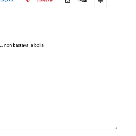
Linkedin
Pinterest
Email
.. non bastava la bolla!!