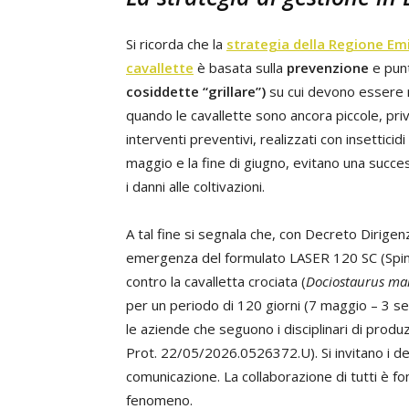
Si ricorda che la
strategia della Regione Emi
cavallette
è basata sulla
prevenzione
e punt
cosiddette “grillare”)
su cui devono essere re
quando le cavallette sono ancora piccole, priv
interventi preventivi, realizzati con insetticid
maggio e la fine di giugno, evitano una succes
i danni alle coltivazioni.
A tal fine si segnala che, con Decreto Dirigen
emergenza del formulato LASER 120 SC (Spino
contro la cavalletta crociata (
Dociostaurus ma
per un periodo di 120 giorni (7 maggio – 3 s
le aziende che seguono i disciplinari di prod
Prot. 22/05/2026.0526372.U). Si invitano i de
comunicazione. La collaborazione di tutti è 
fenomeno.