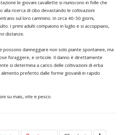
stazione le giovani cavallette si riuniscono in folle che
 alla ricerca di cibo devastando le coltivazioni
trano sul loro cammino. In circa 40-50 giorni,
to. I primi adulti compaiono in luglio e si accoppiano,
evi distanze.
tte possono danneggiare non solo piante spontanee, ma
ose foraggere, e orticole. Il danno è direttamente
ente si determina a carico delle coltivazioni di erba
e alimento preferito dalle forme giovanili in rapido
ioni su mais, vite e pesco.