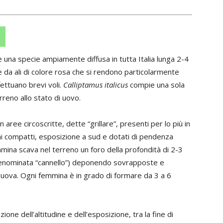
s
è una specie ampiamente diffusa in tutta Italia lunga 2-4
e da ali di colore rosa che si rendono particolarmente
fettuano brevi voli.
Calliptamus italicus
compie una sola
rreno allo stato di uovo.
aree circoscritte, dette “grillare”, presenti per lo più in
eni compatti, esposizione a sud e dotati di pendenza
emmina scava nel terreno un foro della profondità di 2-3
nominata “cannello”) deponendo sovrapposte e
uova. Ogni femmina è in grado di formare da 3 a 6
one dell’altitudine e dell’esposizione, tra la fine di