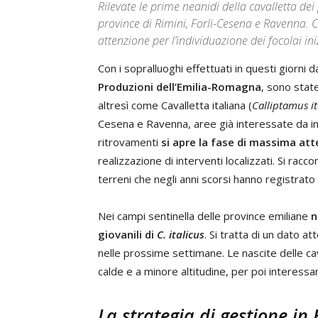
Rilevate le prime neanidi della cavalletta dei 
province di Rimini, Forlì-Cesena e Ravenna. 
attenzione per l’individuazione dei focolai iniz
Con i sopralluoghi effettuati in questi giorni d
Produzioni dell’Emilia-Romagna
, sono state
altresì come Cavalletta italiana (
Calliptamus it
Cesena e Ravenna, aree già interessate da inf
ritrovamenti
si apre la fase di massima atte
realizzazione di interventi localizzati. Si rac
terreni che negli anni scorsi hanno registrato 
Nei campi sentinella delle province emiliane
n
giovanili di
C. italicus
. Si tratta di un dato a
nelle prossime settimane. Le nascite delle cava
calde e a minore altitudine, per poi interess
La strategia di gestione i