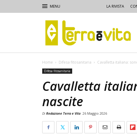
LA RIVISTA
CON
Terra
e
Vita
Home
Difesa fitosanitaria
Cavalletta italiana: sono
Difesa fitosanitaria
Cavalletta italia
nascite
Di
Redazione Terra e Vita
26 Maggio 2026