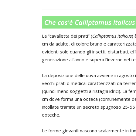
Che cos'è Calliptamus italicu
La “cavalletta dei prati” (
Calliptamus italicus
) 
cm da adulte, di colore bruno e caratterizzat
evidenti solo quando gli insetti, disturbati, ef
generazione all’anno e supera l’inverno nel te
La deposizione delle uova avviene in agosto in 
vecchi prati o medicai caratterizzati da terr
(quindi meno soggetti a ristagni idrici). La f
cm dove forma una ooteca (comunemente de
incollate tramite un secreto spugnoso 25-55 
ooteche.
Le forme giovanili nascono scalarmente in funzi