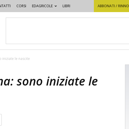
TATTI
CORSI
EDAGRICOLE
LIBRI
ABBONATI / RINN
 iniziate le nascite
na: sono iniziate le