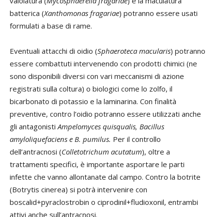
vaiolatura (
Mycosphaerella fragariae
) e la maculatura
batterica (
Xanthomonas fragariae
) potranno essere usati
formulati a base di rame.
Eventuali attacchi di oidio (
Sphaeroteca macularis
) potranno
essere combattuti intervenendo con prodotti chimici (ne
sono disponibili diversi con vari meccanismi di azione
registrati sulla coltura) o biologici come lo zolfo, il
bicarbonato di potassio e la laminarina. Con finalità
preventive, contro l’oidio potranno essere utilizzati anche
gli antagonisti
Ampelomyces quisqualis, Bacillus
amyloliquefaciens e B. pumilus.
Per il controllo
dell’antracnosi (
Colletotrichum acutatum
), oltre a
trattamenti specifici, è importante asportare le parti
infette che vanno allontanate dal campo. Contro la botrite
(Botrytis cinerea) si potrà intervenire con
boscalid+pyraclostrobin o ciprodinil+fludioxonil, entrambi
attivi anche sull’antracnosi.