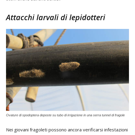
Attacchi larvali di lepidotteri
Ovature di spodoptera deposte su tubo di irrigazione in una serra tunnel di fragole
Nei giovani fragoleti possono ancora verificarsi infestazioni