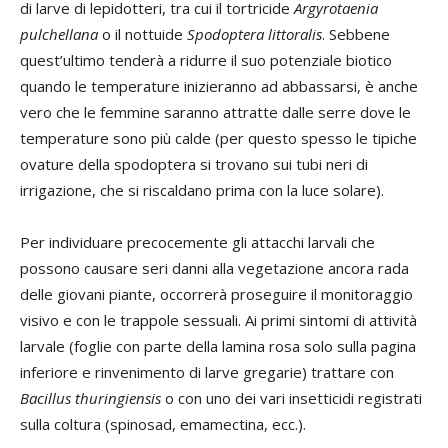
di larve di lepidotteri, tra cui il tortricide
Argyrotaenia
pulchellana
o il nottuide
Spodoptera littoralis
. Sebbene
quest’ultimo tenderà a ridurre il suo potenziale biotico
quando le temperature inizieranno ad abbassarsi, è anche
vero che le femmine saranno attratte dalle serre dove le
temperature sono più calde (per questo spesso le tipiche
ovature della spodoptera si trovano sui tubi neri di
irrigazione, che si riscaldano prima con la luce solare).
Per individuare precocemente gli attacchi larvali che
possono causare seri danni alla vegetazione ancora rada
delle giovani piante, occorrerà proseguire il monitoraggio
visivo e con le trappole sessuali. Ai primi sintomi di attività
larvale (foglie con parte della lamina rosa solo sulla pagina
inferiore e rinvenimento di larve gregarie) trattare con
Bacillus thuringiensis
o con uno dei vari insetticidi registrati
sulla coltura (spinosad, emamectina, ecc.).