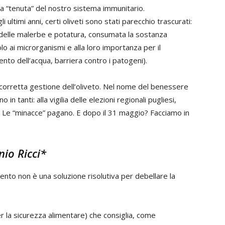
a la “tenuta” del nostro sistema immunitario.
ltimi anni, certi oliveti sono stati parecchio trascurati:
 delle malerbe e potatura, consumata la sostanza
o ai microrganismi e alla loro importanza per il
nto dell’acqua, barriera contro i patogeni).
a corretta gestione dell’oliveto. Nel nome del benessere
 in tanti: alla vigilia delle elezioni regionali pugliesi,
i. Le “minacce” pagano. E dopo il 31 maggio? Facciamo in
nio Ricci*
alento non è una soluzione risolutiva per debellare la
 la sicurezza alimentare) che consiglia, come