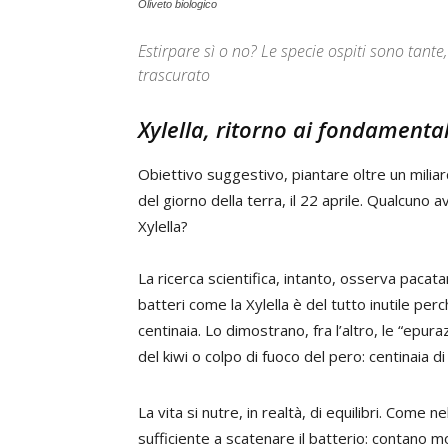
Oliveto biologico
Estirpare sì o no? Le specie ospiti sono tan
trascurato
Xylella, ritorno ai fondamenta
Obiettivo suggestivo, piantare oltre un miliard
del giorno della terra, il 22 aprile. Qualcuno 
Xylella?
La ricerca scientifica, intanto, osserva pacat
batteri come la Xylella è del tutto inutile perch
centinaia. Lo dimostrano, fra l’altro, le “epura
del kiwi o colpo di fuoco del pero: centinaia di
La vita si nutre, in realtà, di equilibri. Come
sufficiente a scatenare il batterio: contano mo