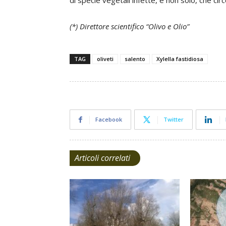
di specie vegetali infette, e non solo, che circ
(*) Direttore scientifico “Olivo e Olio”
TAG
oliveti
salento
Xylella fastidiosa
Facebook
Twitter
Articoli correlati