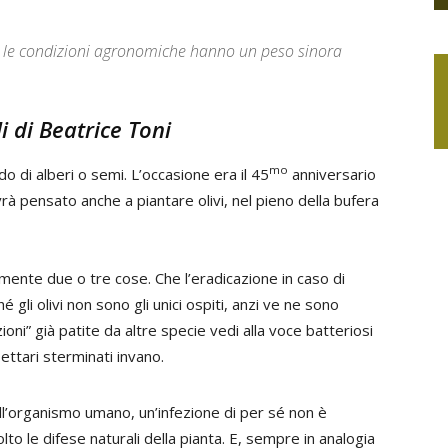
te, le condizioni agronomiche hanno un peso sinora
li
di Beatrice Toni
mo
o di alberi o semi. L’occasione era il 45
anniversario
avrà pensato anche a piantare olivi, nel pieno della bufera
amente due o tre cose. Che l’eradicazione in caso di
é gli olivi non sono gli unici ospiti, anzi ve ne sono
zioni” già patite da altre specie vedi alla voce batteriosi
 ettari sterminati invano.
 nell’organismo umano, un’infezione di per sé non è
lto le difese naturali della pianta. E, sempre in analogia