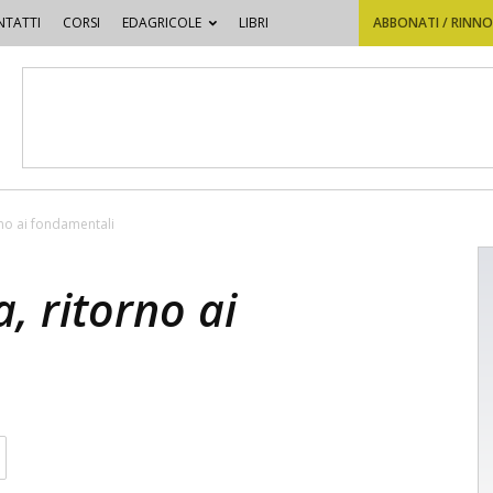
TATTI
CORSI
EDAGRICOLE
LIBRI
ABBONATI / RINN
orno ai fondamentali
a, ritorno ai