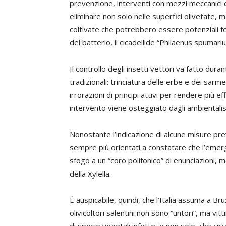
prevenzione, interventi con mezzi meccanici 
eliminare non solo nelle superfici olivetate, 
coltivate che potrebbero essere potenziali foc
del batterio, il cicadellide “Philaenus spumari
Il controllo degli insetti vettori va fatto dur
tradizionali: trinciatura delle erbe e dei sarm
irrorazioni di principi attivi per rendere più e
intervento viene osteggiato dagli ambiental
Nonostante l’indicazione di alcune misure preve
sempre più orientati a constatare che l’eme
sfogo a un “coro polifonico” di enunciazioni, m
della Xylella.
È auspicabile, quindi, che l’Italia assuma a Br
olivicoltori salentini non sono “untori”, ma v