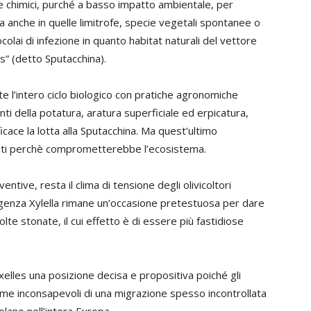
e chimici, purché a basso impatto ambientale, per
ma anche in quelle limitrofe, specie vegetali spontanee o
olai di infezione in quanto habitat naturali del vettore
us” (detto Sputacchina).
ante l’intero ciclo biologico con pratiche agronomiche
enti della potatura, aratura superficiale ed erpicatura,
fficace la lotta alla Sputacchina. Ma quest’ultimo
isti perchè comprometterebbe l’ecosistema.
ntive, resta il clima di tensione degli olivicoltori
rgenza Xylella rimane un’occasione pretestuosa per dare
olte stonate, il cui effetto è di essere più fastidiose
uxelles una posizione decisa e propositiva poiché gli
ittime inconsapevoli di una migrazione spesso incontrollata