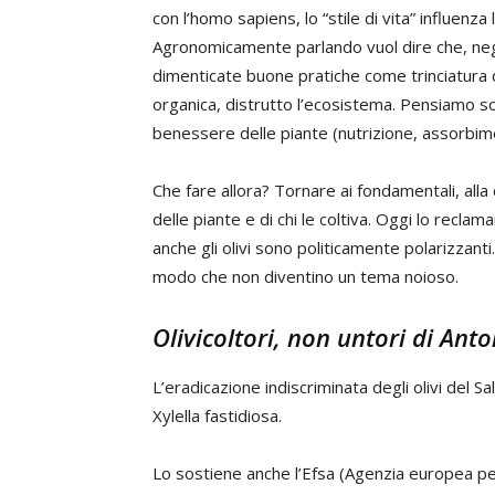
con l’homo sapiens, lo “stile di vita” influenz
Agronomicamente parlando vuol dire che, negli u
dimenticate buone pratiche come trinciatura
organica, distrutto l’ecosistema. Pensiamo sol
benessere delle piante (nutrizione, assorbime
Che fare allora? Tornare ai fondamentali, all
delle piante e di chi le coltiva. Oggi lo reclamano
anche gli olivi sono politicamente polarizzant
modo che non diventino un tema noioso.
Olivicoltori, non untori di
Anto
L’eradicazione indiscriminata degli olivi del S
Xylella fastidiosa.
Lo sostiene anche l’Efsa (Agenzia europea per