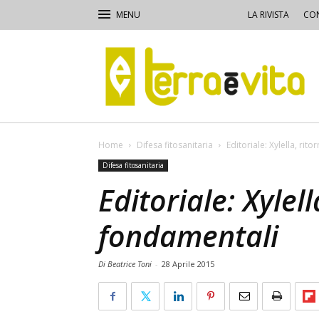
LA RIVISTA
CON
Terra
e
Vita
Home
Difesa fitosanitaria
Editoriale: Xylella, rit
Difesa fitosanitaria
Editoriale: Xylell
fondamentali
Di Beatrice Toni
-
28 Aprile 2015