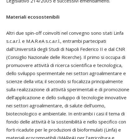
Legislativo 214/2005 e successivi emendamenti.
Materiali ecosostenibili
Altri due spin-off coinvolti nel convegno sono stati Linfa
s.c.a.r.l. e M.A.R.eA s.c.a.r.l., entrambi partecipati
dall’Università degli Studi di Napoli Federico II e dal CNR
(Consiglio Nazionale delle Ricerche). Il primo si occupa di
promuovere attività di ricerca scientifica e tecnologica,
dello sviluppo sperimentale nei settori agroalimentare e
scienze della vita; il secondo si focalizza principalmente
sulla realizzazione di attività sperimentali e di promozione
dell’applicazione e dello sviluppo di tecnologie innovative
nei settori agroalimentare, di salute dell’uomo,
biotecnologico e ambientale. In entrambi i casi il tema di
fondo delle attività è la sostenibilità e nello specifico con
forti ricadute per le produzioni di bioformulati (Linfa) e
materiali ecocompatibili (MAReA) per l’agricoltura e