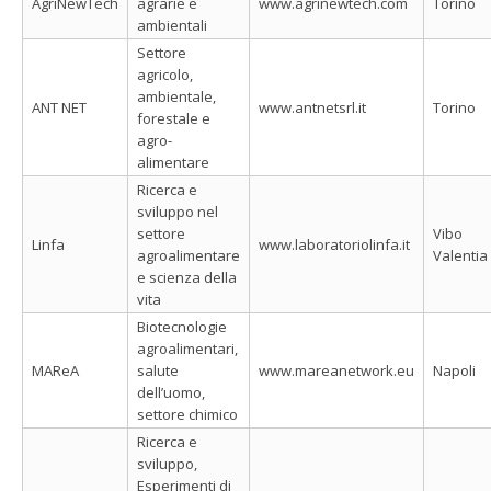
AgriNewTech
agrarie e
www.agrinewtech.com
Torino
ambientali
Settore
agricolo,
ambientale,
ANT NET
www.antnetsrl.it
Torino
forestale e
agro-
alimentare
Ricerca e
sviluppo nel
settore
Vibo
Linfa
www.laboratoriolinfa.it
agroalimentare
Valentia
e scienza della
vita
Biotecnologie
agroalimentari,
MAReA
salute
www.mareanetwork.eu
Napoli
dell’uomo,
settore chimico
Ricerca e
sviluppo,
Esperimenti di