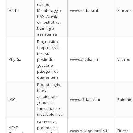
campo,
Horta
Monitoraggio,
www.horta-srl.it
Piacenz
DSS, Attività
dimostrative,
training e
assistenza
Diagnostica
fitoparassiti,
test su
PhyDia
pesticidi,
www.phydia.eu
Viterbo
gestione
patogeni da
quarantena
Fitopatologia,
tutela
ambientale,
e3C
www.e3clab.com
Palermo
genomica
funzionale e
metabolomica
Genomica,
NEXT
proteomica,
www.nextgenomics.it
Firenze