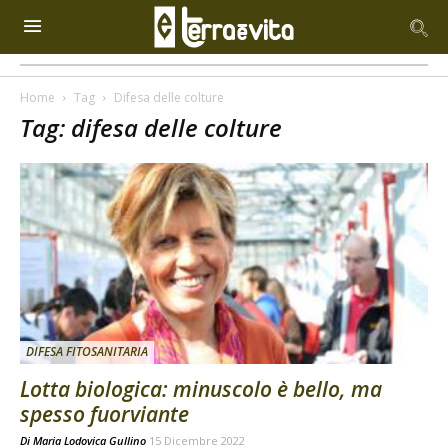
Home
Tag
Difesa delle colture
Tag: difesa delle colture
DIFESA FITOSANITARIA
Lotta biologica: minuscolo è bello, ma
spesso fuorviante
Di
Maria Lodovica Gullino
15 Dicembre 2022