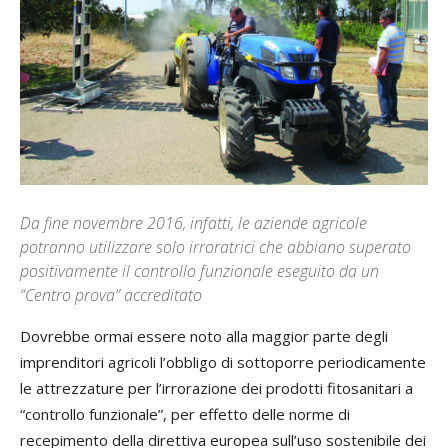
Da fine novembre 2016, infatti, le aziende agricole
potranno utilizzare solo irroratrici che abbiano superato
positivamente il controllo funzionale eseguito da un
“Centro prova” accreditato
Dovrebbe ormai essere noto alla maggior parte degli
imprenditori agricoli l’obbligo di sottoporre periodicamente
le attrezzature per l’irrorazione dei prodotti fitosanitari a
“controllo funzionale”, per effetto delle norme di
recepimento della direttiva europea sull’uso sostenibile dei