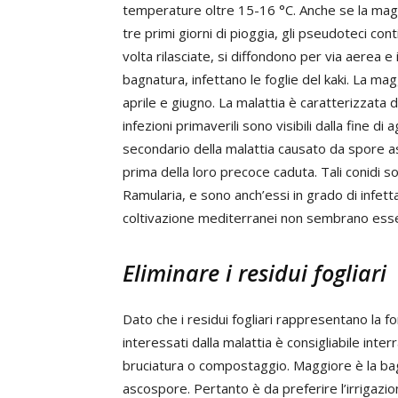
temperature oltre 15-16 °C. Anche se la magg
tre primi giorni di pioggia, gli pseudoteci c
volta rilasciate, si diffondono per via aerea 
bagnatura, infettano le foglie del kaki. La ma
aprile e giugno. La malattia è caratterizzata 
infezioni primaverili sono visibili dalla fine d
secondario della malattia causato da spore ase
prima della loro precoce caduta. Tali conidi s
Ramularia, e sono anch’essi in grado di infetta
coltivazione mediterranei non sembrano esse
Eliminare i residui fogliari
Dato che i residui fogliari rappresentano la fo
interessati dalla malattia è consigliabile inter
bruciatura o compostaggio. Maggiore è la bagna
ascospore. Pertanto è da preferire l’irrigazio