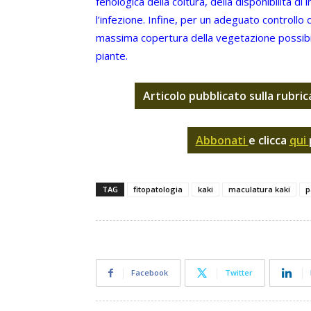
fenologica della coltura, della disponibilità di
l’infezione. Infine, per un adeguato controllo
massima copertura della vegetazione possibil
piante.
Articolo pubblicato sulla rubric
Abbonati
e clicca
qui
TAG
fitopatologia
kaki
maculatura kaki
p
Facebook
Twitter