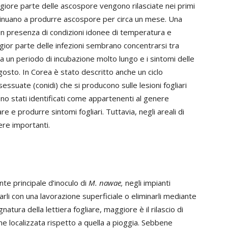
iore parte delle ascospore vengono rilasciate nei primi
ontinuano a produrre ascospore per circa un mese. Una
e in presenza di condizioni idonee di temperatura e
ggior parte delle infezioni sembrano concentrarsi tra
da un periodo di incubazione molto lungo e i sintomi delle
i agosto. In Corea è stato descritto anche un ciclo
ssuate (conidi) che si producono sulle lesioni fogliari
ono stati identificati come appartenenti al genere
re e produrre sintomi fogliari. Tuttavia, negli areali di
re importanti.
nte principale d’inoculo di
M. nawae,
negli impianti
rarli con una lavorazione superficiale o eliminarli mediante
tura della lettiera fogliare, maggiore è il rilascio di
ne localizzata rispetto a quella a pioggia. Sebbene