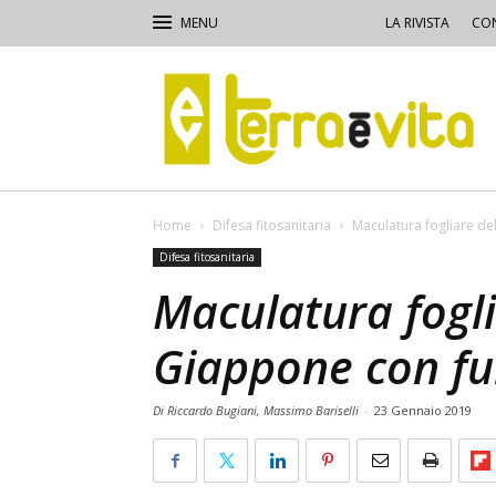
LA RIVISTA
CON
Terra
e
Vita
Home
Difesa fitosanitaria
Maculatura fogliare de
Difesa fitosanitaria
Maculatura fogli
Giappone con fu
Di Riccardo Bugiani, Massimo Bariselli
-
23 Gennaio 2019