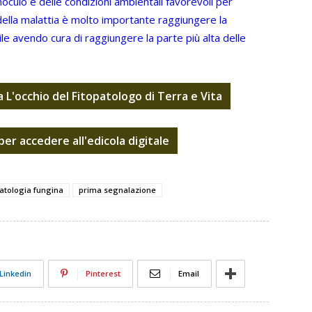
 inoculo e delle condizioni ambientali favorevoli per
 della malattia è molto importante raggiungere la
e avendo cura di raggiungere la parte più alta delle
a L'occhio del Fitopatologo di Terra e Vita
per accedere all'edicola digitale
atologia fungina
prima segnalazione
Linkedin
Pinterest
Email