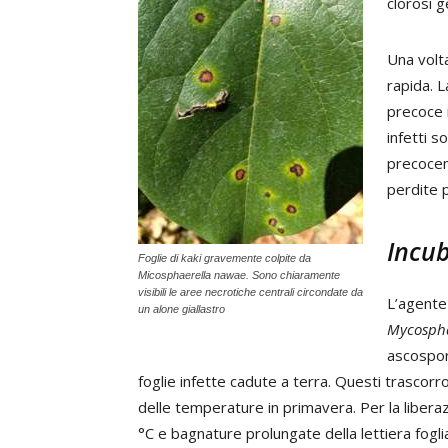
clorosi g
Una volta
rapida. L
precoce 
infetti s
precocem
perdite 
Incu
Foglie di kaki gravemente colpite da
Micosphaerella nawae. Sono chiaramente
visibili le aree necrotiche centrali circondate da
L’agente 
un alone giallastro
Mycospha
ascospore
foglie infette cadute a terra. Questi trascor
delle temperature in primavera. Per la libe
°C e bagnature prolungate della lettiera fogl