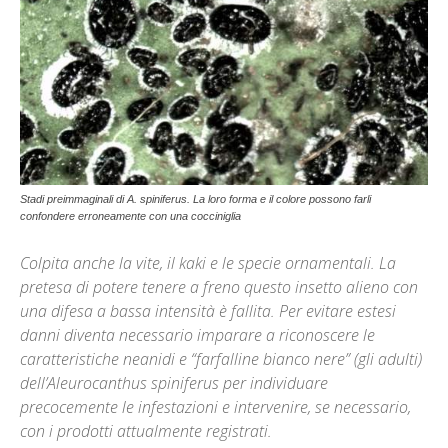
Stadi preimmaginali di A. spiniferus. La loro forma e il colore possono farli
confondere erroneamente con una cocciniglia
Colpita anche la vite, il kaki e le specie ornamentali. La
pretesa di potere tenere a freno questo insetto alieno con
una difesa a bassa intensità è fallita. Per evitare estesi
danni diventa necessario imparare a riconoscere le
caratteristiche neanidi e “farfalline bianco nere” (gli adulti)
dell’Aleurocanthus spiniferus per individuare
precocemente le infestazioni e intervenire, se necessario,
con i prodotti attualmente registrati.