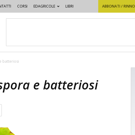
TATTI
CORSI
EDAGRICOLE
LIBRI
ABBONATI / RINN
 batteriosi
pora e batteriosi