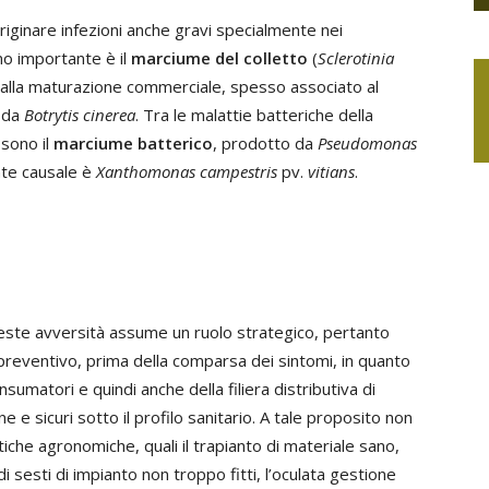
 originare infezioni anche gravi specialmente nei
o importante è il
marciume del colletto
(
Sclerotinia
 alla maturazione commerciale, spesso associato al
o da
Botrytis cinerea
. Tra le malattie batteriche della
sono il
marciume batterico
, prodotto da
Pseudomonas
ente causale è
Xanthomonas campestris
pv.
vitians
.
queste avversità assume un ruolo strategico, pertanto
reventivo, prima della comparsa dei sintomi, in quanto
sumatori e quindi anche della filiera distributiva di
 e sicuri sotto il profilo sanitario. A tale proposito non
iche agronomiche, quali il trapianto di materiale sano,
i sesti di impianto non troppo fitti, l’oculata gestione