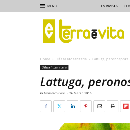
LA RIVISTA
CON
Terra
e
Vita
Home
Difesa fitosanitaria
Lattuga, peronospora e
Difesa fitosanitaria
Lattuga, peronos
Di Francesco Corvi
-
26 Marzo 2016