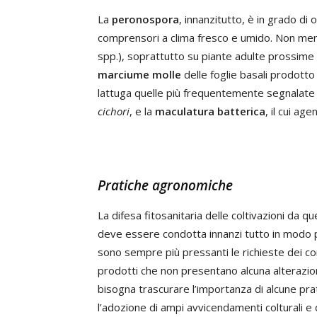
La
peronospora
, innanzitutto, è in grado di
comprensori a clima fresco e umido. Non men
spp.), soprattutto su piante adulte prossime
marciume molle
delle foglie basali prodott
lattuga quelle più frequentemente segnalate 
cichori
, e la
maculatura batterica
, il cui ag
Pratiche agronomiche
La difesa fitosanitaria delle coltivazioni da 
deve essere condotta innanzi tutto in modo p
sono sempre più pressanti le richieste dei con
prodotti che non presentano alcuna alterazione
bisogna trascurare l’importanza di alcune prat
l’adozione di ampi avvicendamenti colturali e d