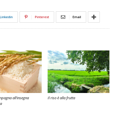
Linkedin
Pinterest
Email
ampagna all’insegna
Il riso è alla frutta
za