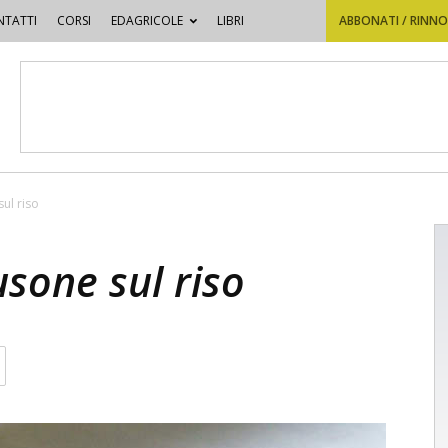
TATTI
CORSI
EDAGRICOLE
LIBRI
ABBONATI / RINN
ul riso
sone sul riso