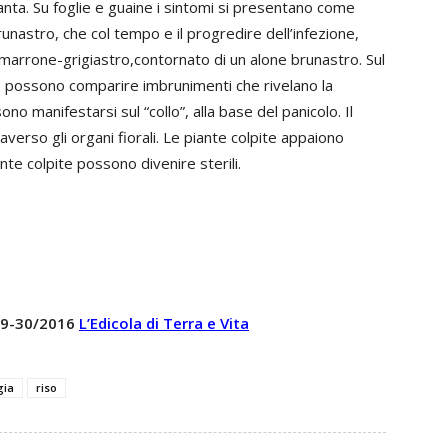
pianta. Su foglie e guaine i sintomi si presentano come
unastro, che col tempo e il progredire dell’infezione,
arrone-grigiastro,contornato di un alone brunastro. Sul
di, possono comparire imbrunimenti che rivelano la
o manifestarsi sul “collo”, alla base del panicolo. Il
averso gli organi fiorali. Le piante colpite appaiono
te colpite possono divenire sterili.
 29-30/2016
L’Edicola di Terra e Vita
gia
riso