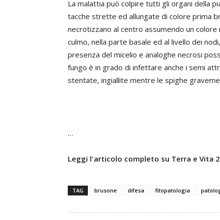
La malattia può colpire tutti gli organi della 
tacche strette ed allungate di colore prima br
necrotizzano al centro assumendo un colore m
culmo, nella parte basale ed al livello dei no
presenza del micelio e analoghe necrosi posson
fungo è in grado di infettare anche i semi attr
stentate, ingiallite mentre le spighe gravemen
…
Leggi l'articolo completo su Terra e Vita
TAG
brusone
difesa
fitopatologia
patolo