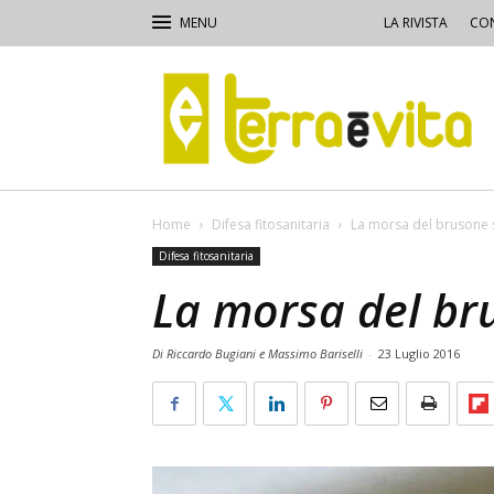
LA RIVISTA
CON
Terra
e
Vita
Home
Difesa fitosanitaria
La morsa del brusone s
Difesa fitosanitaria
La morsa del bru
Di Riccardo Bugiani e Massimo Bariselli
-
23 Luglio 2016