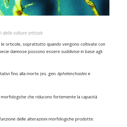
 delle colture orticole
re le orticole, soprattutto quando vengono coltivate con
specie dannose possono essere suddivise in base agli
tivi fino alla morte (es. gen.
Aphelenchoides
e
i morfologiche che riducono fortemente la capacità
 funzione delle alterazioni morfologiche prodotte: