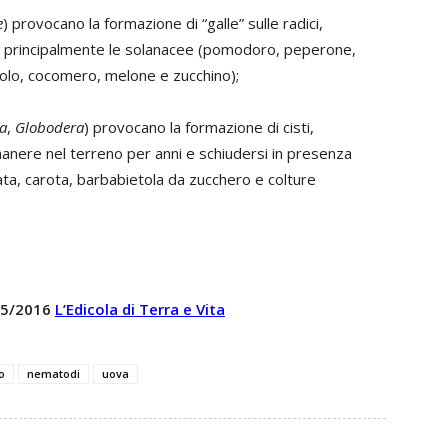
e
) provocano la formazione di “galle” sulle radici,
o principalmente le solanacee (pomodoro, peperone,
iolo, cocomero, melone e zucchino);
a
,
Globodera
) provocano la formazione di cisti,
manere nel terreno per anni e schiudersi in presenza
tata, carota, barbabietola da zucchero e colture
 05/2016
L’Edicola di Terra e Vita
o
nematodi
uova