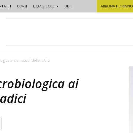
TATTI
CORSI
EDAGRICOLE
LIBRI
ABBONATI / RINN
ogica ai nematodi delle radici
robiologica ai
adici