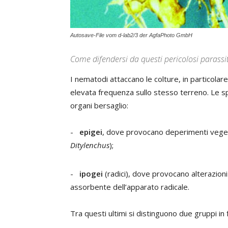
Autosave-File vom d-lab2/3 der AgfaPhoto GmbH
Come difendersi da questi pericolosi parassiti
I nematodi attaccano le colture, in particola
elevata frequenza sullo stesso terreno. Le 
organi bersaglio:
-
epigei
, dove provocano deperimenti vegeta
Ditylenchus
);
-
ipogei
(radici), dove provocano alterazion
assorbente dell’apparato radicale.
Tra questi ultimi si distinguono due gruppi in