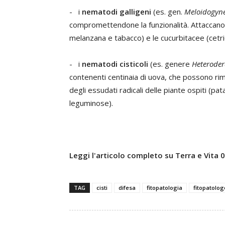
- i
nematodi galligeni
(es. gen.
Meloidogyn
compromettendone la funzionalità. Attaccan
melanzana e tabacco) e le cucurbitacee (cetr
- i
nematodi cisticoli
(es. genere
Heteroder
contenenti centinaia di uova, che possono ri
degli essudati radicali delle piante ospiti (pa
leguminose).
Leggi l'articolo completo su Terra e Vita
TAG
cisti
difesa
fitopatologia
fitopatolog