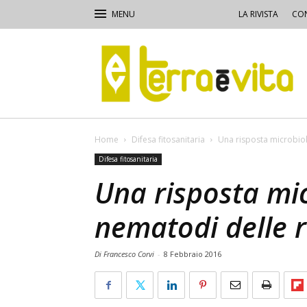
LA RIVISTA
CON
Terra
e
Vita
Home
Difesa fitosanitaria
Una risposta microbiol
Difesa fitosanitaria
Una risposta mic
nematodi delle r
Di Francesco Corvi
-
8 Febbraio 2016