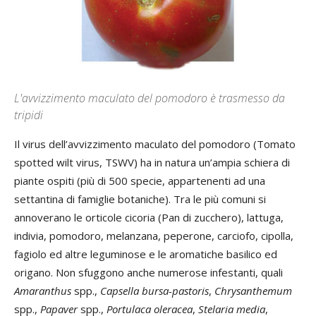
L'avvizzimento maculato del pomodoro è trasmesso da
tripidi
Il virus dell’avvizzimento maculato del pomodoro (Tomato
spotted wilt virus, TSWV) ha in natura un’ampia schiera di
piante ospiti (più di 500 specie, appartenenti ad una
settantina di famiglie botaniche). Tra le più comuni si
annoverano le orticole cicoria (Pan di zucchero), lattuga,
indivia, pomodoro, melanzana, peperone, carciofo, cipolla,
fagiolo ed altre leguminose e le aromatiche basilico ed
origano. Non sfuggono anche numerose infestanti, quali
Amaranthus
spp.,
Capsella bursa-pastoris
,
Chrysanthemum
spp.,
Papaver
spp.,
Portulaca oleracea
,
Stelaria media
,