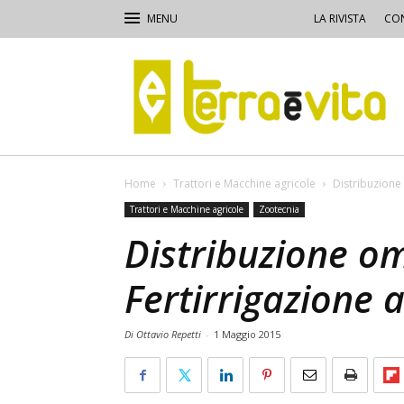
LA RIVISTA
CON
Terra
e
Vita
Home
Trattori e Macchine agricole
Distribuzione
Trattori e Macchine agricole
Zootecnia
Distribuzione om
Fertirrigazione 
Di Ottavio Repetti
-
1 Maggio 2015