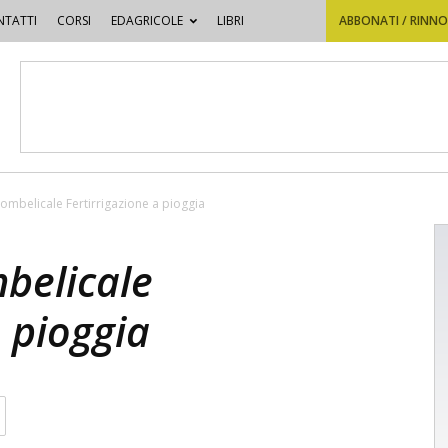
TATTI
CORSI
EDAGRICOLE
LIBRI
ABBONATI / RINN
 ombelicale Fertirrigazione a pioggia
belicale
a pioggia