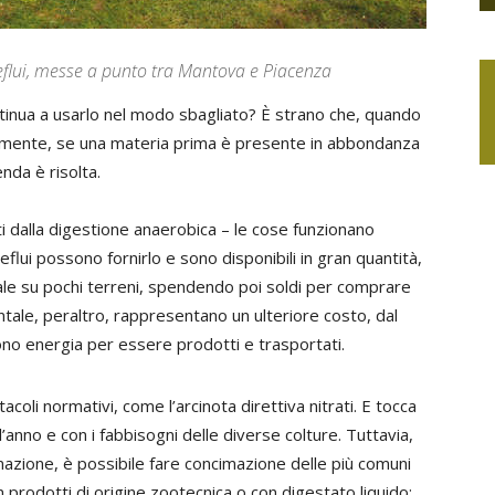
reflui, messe a punto tra Mantova e Piacenza
ontinua a usarlo nel modo sbagliato? È strano che, quando
rmalmente, se una materia prima è presente in abbondanza
enda è risolta.
ati dalla digestione anaerobica – le cose funzionano
flui possono fornirlo e sono disponibili in gran quantità,
male su pochi terreni, spendendo poi soldi per comprare
ntale, peraltro, rappresentano un ulteriore costo, dal
no energia per essere prodotti e trasportati.
acoli normativi, come l’arcinota direttiva nitrati. E tocca
l’anno e con i fabbisogni delle diverse colture. Tuttavia,
zione, è possibile fare concimazione delle più comuni
 prodotti di origine zootecnica o con digestato liquido: