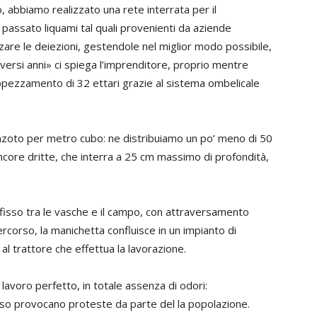
o, abbiamo realizzato una rete interrata per il
n passato liquami tal quali provenienti da aziende
izzare le deiezioni, gestendole nel miglior modo possibile,
diversi anni» ci spiega l’imprenditore, proprio mentre
appezzamento di 32 ettari grazie al sistema ombelicale
zoto per metro cubo: ne distribuiamo un po’ meno di 50
ancore dritte, che interra a 25 cm massimo di profondità,
isso tra le vasche e il campo, con attraversamento
rcorso, la manichetta confluisce in un impianto di
al trattore che effettua la lavorazione.
 lavoro perfetto, in totale assenza di odori:
esso provocano proteste da parte del la popolazione.