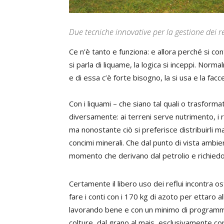
Due tecniche innovative per la gestione dei 
Ce n’è tanto e funziona: e allora perché si c
si parla di liquame, la logica si inceppi. No
e di essa c’è forte bisogno, la si usa e la facc
Con i liquami – che siano tal quali o trasform
diversamente: ai terreni serve nutrimento, i re
ma nonostante ciò si preferisce distribuirli 
concimi minerali. Che dal punto di vista ambie
momento che derivano dal petrolio e richiedo
Certamente il libero uso dei reflui incontra ost
fare i conti con i 170 kg di azoto per ettaro al
lavorando bene e con un minimo di programma
colture, dal grano al mais, esclusivamente con