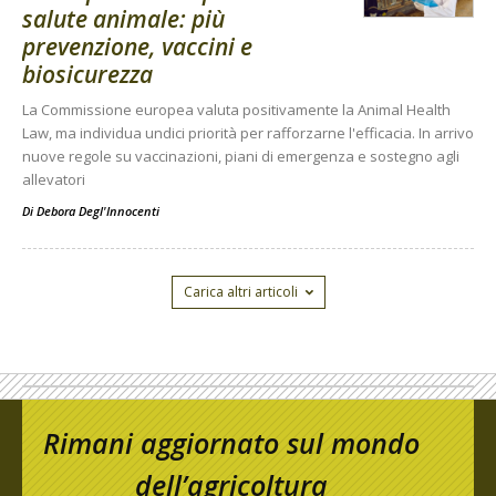
salute animale: più
prevenzione, vaccini e
biosicurezza
La Commissione europea valuta positivamente la Animal Health
Law, ma individua undici priorità per rafforzarne l'efficacia. In arrivo
nuove regole su vaccinazioni, piani di emergenza e sostegno agli
allevatori
Di
Debora Degl'Innocenti
Carica altri articoli
Rimani aggiornato sul mondo
dell’agricoltura