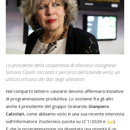
La presidente della cooperativa di allevatori bolognese
Simona Caselli racconta il percorso dell’azienda verso un
utilizzo virtuoso dei dati degli allevatori
Nel comparto lattiero-caseario devono affermarsi iniziative
di programmazione produttiva. Lo sostiene fra gli altri
anche il presidente del gruppo Granarolo
Gianpiero
Calzolari
, come abbiamo visto in una sua recente intervista
sull’Informatore Zootecnico (uscita su IZ 1/2026 e
qui
).
E che la programmazione sia diventata una priorità è un