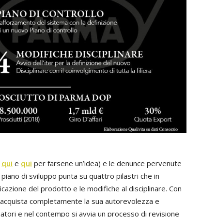
e
qui
e
qui
per farsene un’idea) e le denunce pervenute
 piano di sviluppo punta su quattro pilastri che in
ificazione del prodotto e le modifiche al disciplinare. Con
riacquista completamente la sua autorevolezza e
matori e nel contempo si avvia un processo di revisione