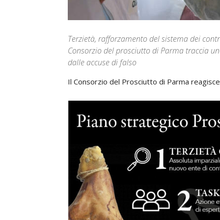
Terzietà, rafforzamento del sistema dei controll
Consorzio del prosciutto di Parma traccia una 
dalle accuse di falso
Il Consorzio del Prosciutto di Parma reagisce