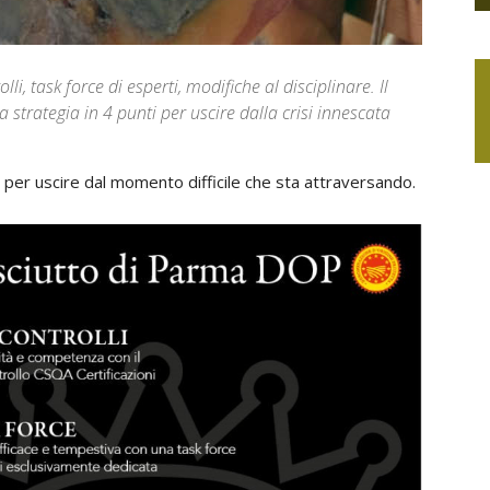
i, task force di esperti, modifiche al disciplinare. Il
strategia in 4 punti per uscire dalla crisi innescata
 per uscire dal momento difficile che sta attraversando.