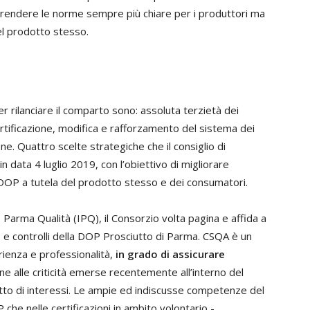
 e rendere le norme sempre più chiare per i produttori ma
el prodotto stesso.
per rilanciare il comparto sono: assoluta terzietà dei
certificazione, modifica e rafforzamento del sistema dei
one. Quattro scelte strategiche che il consiglio di
 data 4 luglio 2019, con l’obiettivo di migliorare
ma DOP a tutela del prodotto stesso e dei consumatori.
o Parma Qualità (IPQ), il Consorzio volta pagina e affida a
ne e controlli della DOP Prosciutto di Parma. CSQA è un
ienza e professionalità,
in grado di assicurare
e alle criticità emerse recentemente all’interno del
litto di interessi. Le ampie ed indiscusse competenze del
e nelle certificazioni in ambito volontario -