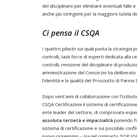
del disciplinare per eliminare eventuali falle
anche più stringenti per la maggiore tutela d
Ci pensa il CSQA
I quattro pilastri sui quali punta la strategia 
controlli, task force di esperti dedicata alla 
controlli, revisione del disciplinare di produzi
amministrazione del Consorzio ha deliberato in
l’identità e la qualità del Prosciutto di Par
Dopo vent’anni di collaborazione con l’Istitut
CSQA Certificazioni il sistema di certificazio
ente leader del settore, di comprovata esper
assoluta terzietà e imparzialità
ponendo fin
sistema di certificazione e sul possibile conf
nuovo organismo – sia nel comparto DOP IGP ch