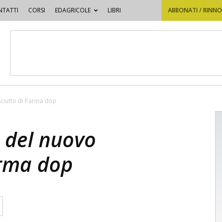
TATTI
CORSI
EDAGRICOLE
LIBRI
ABBONATI / RINN
osciutto di Parma dop
i del nuovo
arma dop