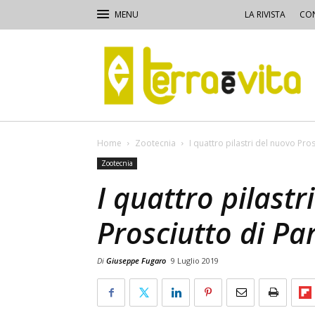
LA RIVISTA
CON
Terra
e
Vita
Home
Zootecnia
I quattro pilastri del nuovo Pr
Zootecnia
I quattro pilastr
Prosciutto di P
Di
Giuseppe Fugaro
9 Luglio 2019