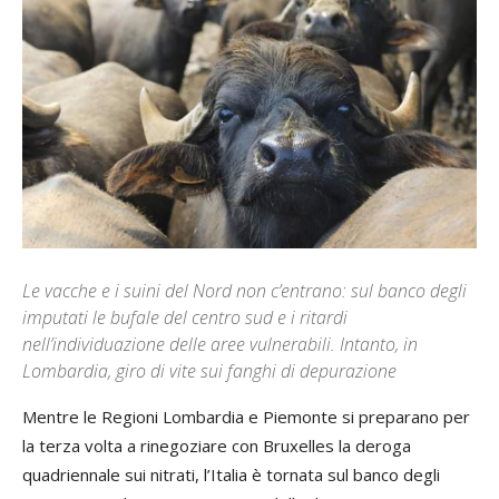
Le vacche e i suini del Nord non c’entrano: sul banco degli
imputati le bufale del centro sud e i ritardi
nell’individuazione delle aree vulnerabili. Intanto, in
Lombardia, giro di vite sui fanghi di depurazione
Mentre le Regioni Lombardia e Piemonte si preparano per
la terza volta a rinegoziare con Bruxelles la deroga
quadriennale sui nitrati, l’Italia è tornata sul banco degli